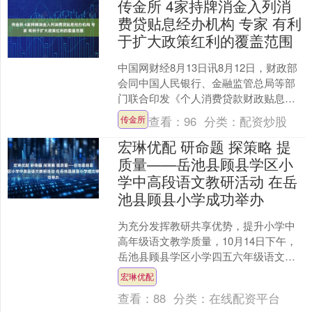
传金所 4家持牌消金入列消
费贷贴息经办机构 专家 有利
于扩大政策红利的覆盖范围
中国网财经8月13日讯8月12日，财政部
会同中国人民银行、金融监管总局等部
门联合印发《个人消费贷款财政贴息政
策实施方案》(下称《方案》)，明确对于
查看：
96
分类：
配资炒股
传金所
符合条件的个人....
宏琳优配 研命题 探策略 提
质量——岳池县顾县学区小
学中高段语文教研活动 在岳
池县顾县小学成功举办
为充分发挥教研共享优势，提升小学中
高年级语文教学质量，10月14日下午，
岳池县顾县学区小学四五六年级语文教
研活动在岳池县顾县小学校大园岽校区
宏琳优配
隆重举行。来自学区各....
查看：
88
分类：
在线配资平台