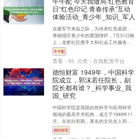
牛牛配 今天我做局·红色教育
日“红色印记·青春传承”互动
体验活动_青少年_知识_军人
在建军节来临之际，为传承红色基因，
厚植辖区青少年的爱国情怀，7月31日晚
上，龙桥社区携手大和社会工作服务中
心于龙桥集市开展了“红色印记·青春传
牛牛配
承”互动体验活动，....
查看：
93
分类：
在线配资平台
德恒财富 1949年，中国科学
院成立，郭沫若任院长，副
院长都有谁？_科学事业_我
国_研究
中国科学院是我国自然科学与应用科学
领域的最高学术机构，成立于1949年11
月。在创办初期，著名的文化名人和科
学家郭沫若被任命为首任院长，标志着
德恒财富
这一机构在推动我国....