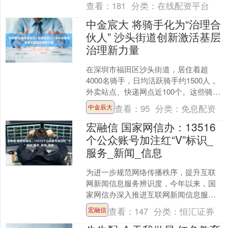
查看：
181
分类：
在线配资平台
中金宸大 将骑手化为“治理合
伙人” 沙头街道创新激活基层
治理新力量
在深圳市福田区沙头街道，居住着超
4000名骑手，日均活跃骑手约1500人，
外卖站点、快递网点近100个。这些骑手
天天跑遍大街小巷，如何把这支新生力
查看：
95
分类：
免息配资
中金辰大
量从辛勤的“送....
宏融信 国家网信办：13516
个公众账号加注红“V”标识_
服务_新闻_信息
为进一步规范网络传播秩序，提升互联
网新闻信息服务辨识度，今年以来，国
家网信办深入推进互联网新闻信息服
务“持证亮牌”工程，部署指导地方网信办
查看：
147
分类：
恒汇证券
宏融信
提升审批质效，督促腾讯....