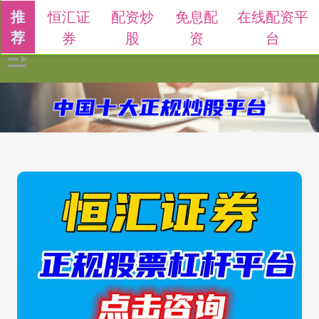
恒汇证
配资炒
免息配
在线配资平
推
荐
券
股
资
台