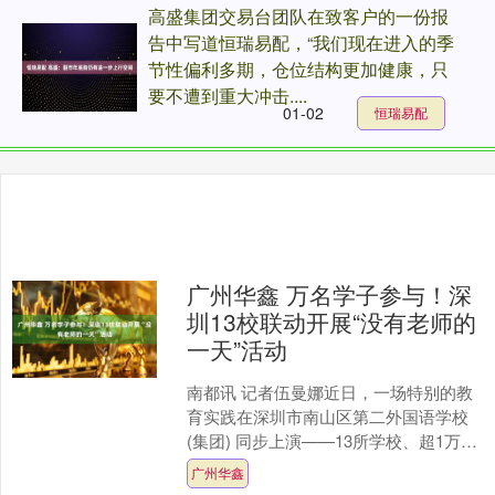
高盛集团交易台团队在致客户的一份报
告中写道恒瑞易配，“我们现在进入的季
节性偏利多期，仓位结构更加健康，只
要不遭到重大冲击....
01-02
恒瑞易配
广州华鑫 万名学子参与！深
圳13校联动开展“没有老师的
一天”活动
南都讯 记者伍曼娜近日，一场特别的教
育实践在深圳市南山区第二外国语学校
(集团) 同步上演——13所学校、超1万名
学生共同参与“没有老师的一天”主题活
广州华鑫
动，把校园的....