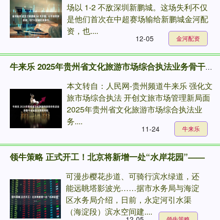
场以 1-2 不敌深圳新鹏城。这场失利不仅
是他们首次在中超赛场输给新鹏城金河配
资，也....
12-05
金河配资
牛来乐 2025年贵州省文化旅游市场综合执法业务骨干培训班在贵阳开班
本文转自：人民网-贵州频道牛来乐 强化文
旅市场综合执法 开创文旅市场管理新局面
2025年贵州省文化旅游市场综合执法业
务....
11-24
牛来乐
领牛策略 正式开工！北京将新增一处“水岸花园”——
可漫步樱花步道、可骑行滨水绿道，还
能远眺塔影波光……据市水务局与海淀
区水务局介绍，日前，永定河引水渠
（海淀段）滨水空间建....
12-05
领牛策略