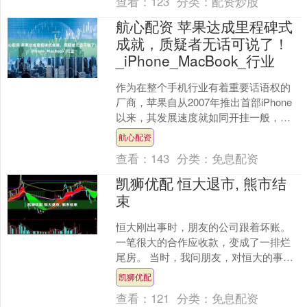
查看：
123
分类：
配资炒股
航心配资 苹果达成里程碑式
成就，质疑者无话可说了！
_iPhone_MacBook_行业
作为在整个手机行业有着重要话语权的
厂商，苹果自从2007年推出首部iPhone
以来，其发展速度就如同开挂一般，相
继熬倒了诺基亚、微软，就连摩托罗拉
航心配资
这样的大佬最终....
查看：
143
分类：
免息配资
凯狮优配 恒大退市, 熊市结
束
恒大刚出事时，朋友的公司跟着坏账。
一笔很大的合作应收款，变成了一排烂
尾房。 当时，我问朋友，对恒大的事，
怎么看？ 他说，恒大的事处理完了，整
凯狮优配
个市场才会好起来。....
查看：
121
分类：
免息配资