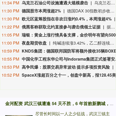
11:34 PM
乌克兰石油公司设施遭遇大规模袭击
乌克兰石油天然气公司7日说，该公司旗下乌克兰石油公司遭遇了近几个月来最大规模的袭击。乌克兰石油天然气公司在官网发布消息说，俄方过去一晚袭击了乌克兰石油公司7处石油和天然气生产设施，导致公司关键生产设备受损、油气产量大幅下降。袭击未造成人员伤亡。（新华社）
11:30 PM
德国股市本周涨超2%
德国DAX 30指数初步收涨0.87%，报26368.48点，本周累计上涨大约2.8%。法国股指初步收涨0.38%，意大利股指初步收涨0.11%、银行指数跌0.17%，英国股指初步收涨0.44%。
11:30 PM
欧元区蓝筹股指在非农日涨约0.4%，本周涨超4%
11:22 PM
俄黑客称获取北约直接参与袭击俄领土证据
据俄罗斯方面7日消息，有匿名俄罗斯黑客称，已获取北约直接参与袭击俄领土的书面证据。相关内容涉及乌克兰武装部队2026年7月袭击俄列宁格勒州和加里宁格勒州石油码头的事件。该匿名黑客透露，其获取的书面证据显示，受雇于北约情报部门的专家巴特·德瓦赫特向乌克兰国家安全局提供了列宁格勒州和加里宁格勒州石油码头以及俄罗斯天然气工业股份公司一艘液化天然气运输船的坐标情报。（央视新闻）
11:05 PM
11:00 PM
夜盘期货收盘
纯碱连续涨3.42%，乙二醇连续涨2.01%，焦煤连续涨1.71%，玻璃连续涨1.47%，苯乙烯连续涨1.20%。
10:59 PM
10:55 PM
中国化学工程东华公司
10:53 PM
高争民爆：股票交易异常波动 提示多项投资风险
10:52 PM
金河配资 武汉三镇遭逢 54 天不胜，6 年首败新鹏城，创下4项破纪录事件
尽管长时间以一人之少征战，武汉三镇主