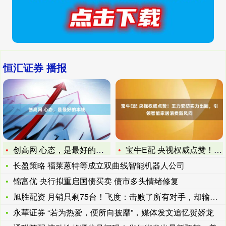
恒汇证券 播报
创高网 心态，是最好的本钱
宝牛E配 央视权威点赞！王力安防实力出圈，引领智能家居消费新
长盈策略 福莱蒽特等成立双曲线智能机器人公司
锦富优 央行拟重启国债买卖 债市多头情绪修复
旭胜配资 月销只剩75台！飞度：击败了所有对手，却输给了时代
永華证券 “若为热爱，便所向披靡”，媒体发文追忆贺娇龙