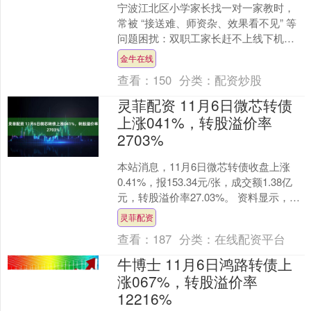
宁波江北区小学家长找一对一家教时，
常被 “接送难、师资杂、效果看不见” 等
问题困扰：双职工家长赶不上线下机构
16:30 的早课，孩子只能在校区等 1 小
金牛在线
时；老....
查看：
150
分类：
配资炒股
灵菲配资 11月6日微芯转债
上涨041%，转股溢价率
2703%
本站消息，11月6日微芯转债收盘上涨
0.41%，报153.34元/张，成交额1.38亿
元，转股溢价率27.03%。 资料显示，微
芯转债信用级别为“A+”，债券期....
灵菲配资
查看：
187
分类：
在线配资平台
牛博士 11月6日鸿路转债上
涨067%，转股溢价率
12216%