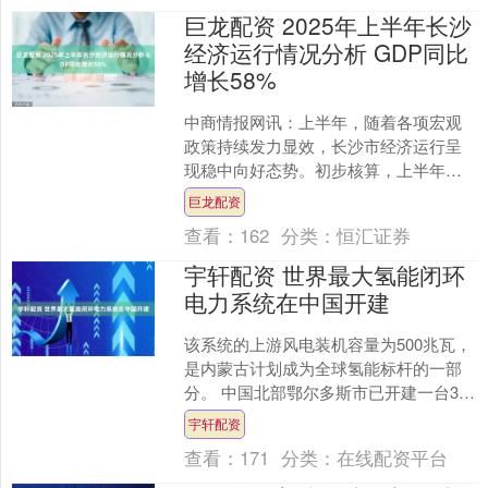
巨龙配资 2025年上半年长沙
经济运行情况分析 GDP同比
增长58%
中商情报网讯：上半年，随着各项宏观
政策持续发力显效，长沙市经济运行呈
现稳中向好态势。初步核算，上半年，
全市实现地区生产总值7640.38亿元，同
巨龙配资
比增长5.0％。....
查看：
162
分类：
恒汇证券
宇轩配资 世界最大氢能闭环
电力系统在中国开建
该系统的上游风电装机容量为500兆瓦，
是内蒙古计划成为全球氢能标杆的一部
分。 中国北部鄂尔多斯市已开建一台30
兆瓦的100%燃氢涡轮机。该涡轮机将被
宇轩配资
应用于鄂托克....
查看：
171
分类：
在线配资平台