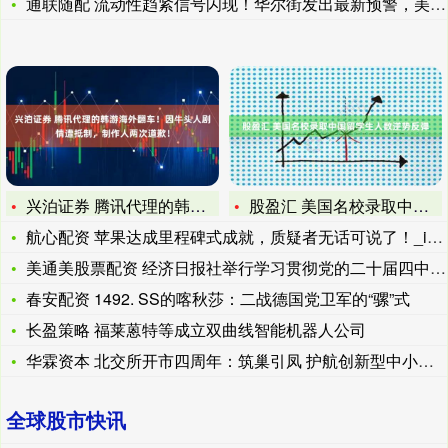
通联随配 流动性趋紧信号闪现！华尔街发出最新预警，美联储会出
兴泊证券 腾讯代理的韩游海外翻车！因牛头人剧情遭抵制，制作人
股盈汇 美国名校录取中国留学生人数逆势反弹
航心配资 苹果达成里程碑式成就，质疑者无话可说了！_iPho
美通美股票配资 经济日报社举行学习贯彻党的二十届四中全会精神
春安配资 1492. SS的喀秋莎：二战德国党卫军的“骡”式
长盈策略 福莱蒽特等成立双曲线智能机器人公司
华霖资本 北交所开市四周年：筑巢引凤 护航创新型中小企业破浪
全球股市快讯