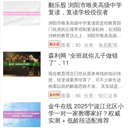
翻乐股 浏阳市唯美高级中学
复读，复读学校佼佼者
浏阳市唯美高级中学复读部是经教育部
门批准的正规寄宿制复读机构，在浏阳
河畔的教育沃土上，浏阳市唯美高级中
学复读部以 “精致教育，成就非凡” 为核
查看：
83
分类：
免息配资
翻乐股
心理念，成为无数复....
森利网 “全班就你儿子做错
了”，11
现在教育理念已经从原来单纯的知识传
授，转变成素养培育了，可不少家长还
抱着以前的解题思路不放。 其实就是教
育目标和家长思维对不上号。 现在低年
查看：
86
分类：
恒汇证券
森利网
级教育早就全面变成素....
金牛在线 2025宁波江北区小
学一对一家教哪家好？权威
实测 + 低龄段适配推荐