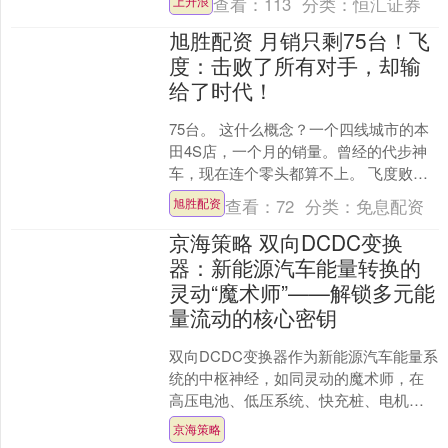
查看：
113
分类：
恒汇证券
上升浪
旭胜配资 月销只剩75台！飞
度：击败了所有对手，却输
给了时代！
75台。 这什么概念？一个四线城市的本
田4S店，一个月的销量。曾经的代步神
车，现在连个零头都算不上。 飞度败
了。败得彻底，败得没脸见人。 不是败
查看：
72
分类：
免息配资
旭胜配资
给了某款车，不是....
京海策略 双向DCDC变换
器：新能源汽车能量转换的
灵动“魔术师”——解锁多元能
量流动的核心密钥
双向DCDC变换器作为新能源汽车能量系
统的中枢神经，如同灵动的魔术师，在
高压电池、低压系统、快充桩、电机、
电网之间实现能量的双向精准调度，解
京海策略
决了新能源汽车的制动....